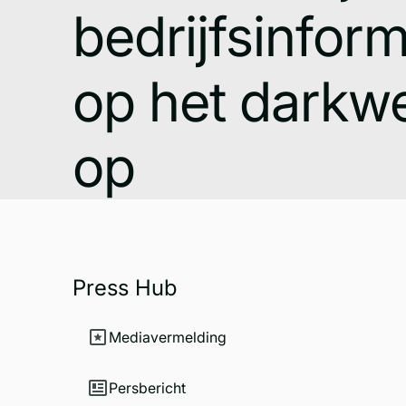
bedrijfsinform
op het darkw
op
Press Hub
Mediavermelding
Persbericht