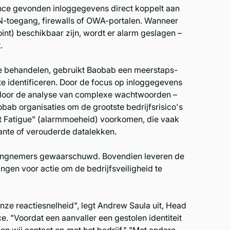
nce gevonden inloggegevens direct koppelt aan
PN-toegang, firewalls of OWA-portalen. Wanneer
point) beschikbaar zijn, wordt er alarm geslagen –
.
te behandelen, gebruikt Baobab een meerstaps-
 te identificeren. Door de focus op inloggegevens
n door de analyse van complexe wachtwoorden –
obab organisaties om de grootste bedrijfsrisico's
ert Fatigue" (alarmmoeheid) voorkomen, die vaak
vante of verouderde datalekken.
eringnemers gewaarschuwd. Bovendien leveren de
gen voor actie om de bedrijfsveiligheid te
nze reactiesnelheid", legt Andrew Saula uit, Head
. "Voordat een aanvaller een gestolen identiteit