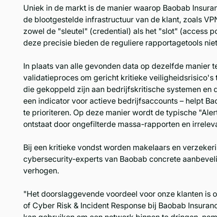
Uniek in de markt is de manier waarop Baobab Insura
de blootgestelde infrastructuur van de klant, zoals V
zowel de "sleutel" (credential) als het "slot" (access 
deze precisie bieden de reguliere rapportagetools niet
In plaats van alle gevonden data op dezelfde manier 
validatieproces om gericht kritieke veiligheidsrisico's
die gekoppeld zijn aan bedrijfskritische systemen e
een indicator voor actieve bedrijfsaccounts – helpt Ba
te prioriteren. Op deze manier wordt de typische "Al
ontstaat door ongefilterde massa-rapporten en irrele
Bij een kritieke vondst worden makelaars en verzek
cybersecurity-experts van Baobab concrete aanbevelin
verhogen.
"Het doorslaggevende voordeel voor onze klanten is o
of Cyber Risk & Incident Response bij Baobab Insurance