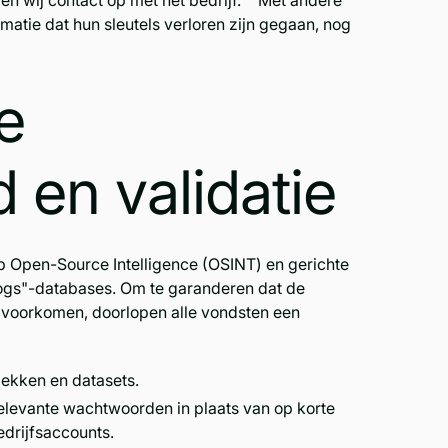
n wij contact op met het bedrijf." "Met andere
matie dat hun sleutels verloren zijn gegaan, nog
e
 en validatie
 Open-Source Intelligence (OSINT) en gerichte
ogs"-databases. Om te garanderen dat de
 voorkomen, doorlopen alle vondsten een
lekken en datasets.
srelevante wachtwoorden in plaats van op korte
edrijfsaccounts.