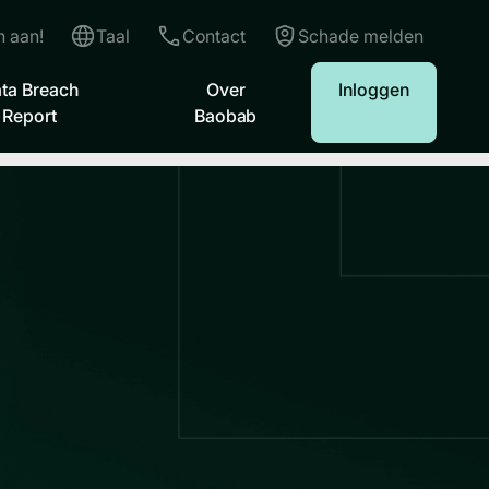
 aan!
Taal
Contact
Schade melden
ta Breach
Over
Inloggen
Report
Baobab