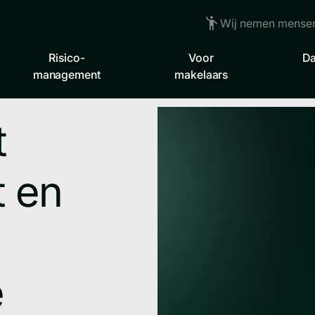
Wij nemen mensen
Risico-
Voor
Da
management
makelaars
t
t en
e